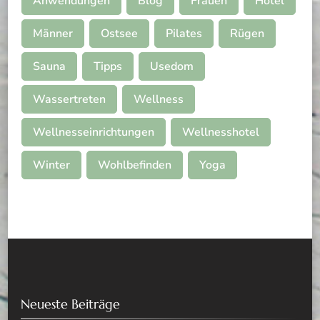
Anwendungen
Blog
Frauen
Hotel
Männer
Ostsee
Pilates
Rügen
Sauna
Tipps
Usedom
Wassertreten
Wellness
Wellnesseinrichtungen
Wellnesshotel
Winter
Wohlbefinden
Yoga
Neueste Beiträge