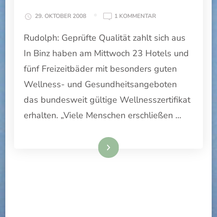
ZU
29. OKTOBER 2008
1 KOMMENTAR
WELLNESSZERTIFIKA
Rudolph: Geprüfte Qualität zahlt sich aus
AN
HOTELS
In Binz haben am Mittwoch 23 Hotels und
VERGEBEN
fünf Freizeitbäder mit besonders guten
Wellness- und Gesundheitsangeboten
das bundesweit gültige Wellnesszertifikat
erhalten. „Viele Menschen erschließen …
Weiterlesen