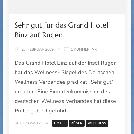
Sehr gut für das Grand Hotel
Binz auf Rügen
ZU
27. FEBRUAR 2009
1 KOMMENTAR
SEHR
Das Grand Hotel Binz auf der Insel Rügen
GUT
FÜR
hat das Wellness- Siegel des Deutschen
DAS
GRAND
Wellness Verbandes prädikat „Sehr gut“
HOTEL
erhalten. Eine Expertenkommission des
BINZ
AUF
deutschen Wellness Verbandes hat diese
RÜGEN
Prüfung durchgeführt …
SCHLAGWÖRTER:
HOTEL
RÜGEN
WELLNESS