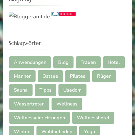
Schlagwörter
Anwendungen
Blog
Frauen
Hotel
Männer
Ostsee
Pilates
Rügen
Sauna
Tipps
Usedom
Wassertreten
Wellness
Wellnesseinrichtungen
Wellnesshotel
Winter
Wohlbefinden
Yoga