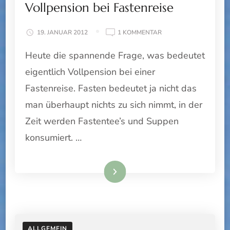
Vollpension bei Fastenreise
ZU
19. JANUAR 2012
1 KOMMENTAR
VOLLPENSION
Heute die spannende Frage, was bedeutet
BEI
FASTENREISE
eigentlich Vollpension bei einer
Fastenreise. Fasten bedeutet ja nicht das
man überhaupt nichts zu sich nimmt, in der
Zeit werden Fastentee’s und Suppen
konsumiert. …
Weiterlesen
ALLGEMEIN