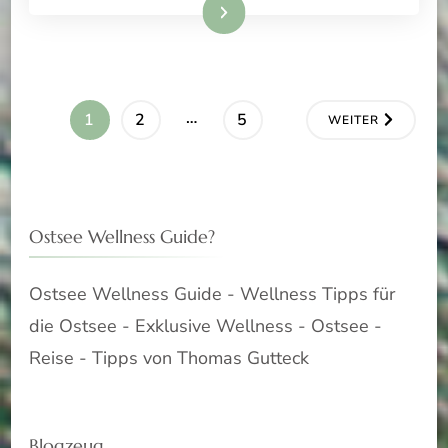
Weiterlesen
Seitennummerierung
…
SEITE
SEITE
SEITE
1
2
5
WEITER
der
Beiträge
Ostsee Wellness Guide?
Ostsee Wellness Guide - Wellness Tipps für
die Ostsee - Exklusive Wellness - Ostsee -
Reise - Tipps von Thomas Gutteck
Blogzeug