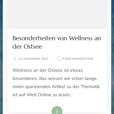
Besonderheiten von Wellness an
der Ostsee
ZU
12. NOVEMBER 2010
KEINE KOMMENTARE
BESONDERHE
Wellness an der Ostsee ist etwas
VON
WELLNESS
besonderes, das wissen wir schon lange,
AN
DER
einen spannenden Artikel zu der Thematik
OSTSEE
ist auf Welt Online zu lesen.
Weiterlesen