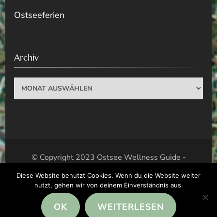
Ostseeferien
Archiv
Archiv
© Copyright 2023 Ostsee Wellness Guide -
Wellness Tipps für die Ostsee. Alle Rechte
Diese Website benutzt Cookies. Wenn du die Website weiter
vorbehalten.
nutzt, gehen wir von deinem Einverständnis aus.
Blossom Spa | Entwickelt von
Blossom Themes
.
OK
WEITERLESEN
Präsentiert von
WordPress
.
Datenschutzerklärung