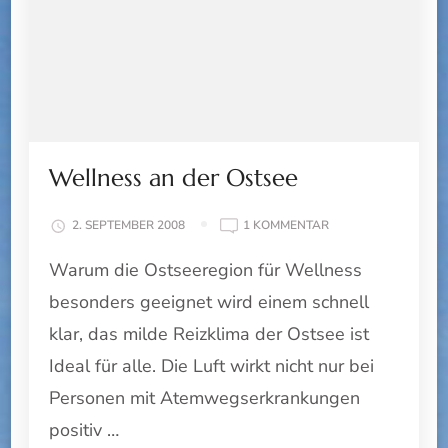
Wellness an der Ostsee
ZU
2. SEPTEMBER 2008
1 KOMMENTAR
WELLNESS
Warum die Ostseeregion für Wellness
AN
DER
besonders geeignet wird einem schnell
OSTSEE
klar, das milde Reizklima der Ostsee ist
Ideal für alle. Die Luft wirkt nicht nur bei
Personen mit Atemwegserkrankungen
positiv …