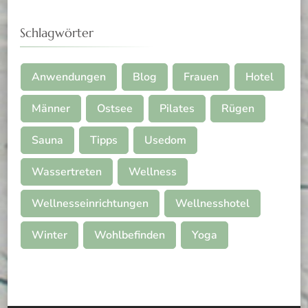
Schlagwörter
Anwendungen
Blog
Frauen
Hotel
Männer
Ostsee
Pilates
Rügen
Sauna
Tipps
Usedom
Wassertreten
Wellness
Wellnesseinrichtungen
Wellnesshotel
Winter
Wohlbefinden
Yoga