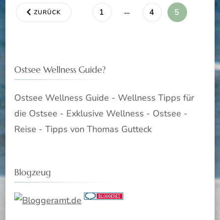
Seitennummerierung
…
SEITE
SEITE
SEITE
1
4
5
ZURÜCK
der
Beiträge
Ostsee Wellness Guide?
Ostsee Wellness Guide - Wellness Tipps für
die Ostsee - Exklusive Wellness - Ostsee -
Reise - Tipps von Thomas Gutteck
Blogzeug