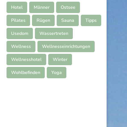
Hotel
Männer
Ostsee
Pilates
Rügen
Sauna
Tipps
Usedom
Wassertreten
Wellness
Wellnesseinrichtungen
Wellnesshotel
Winter
Wohlbefinden
Yoga