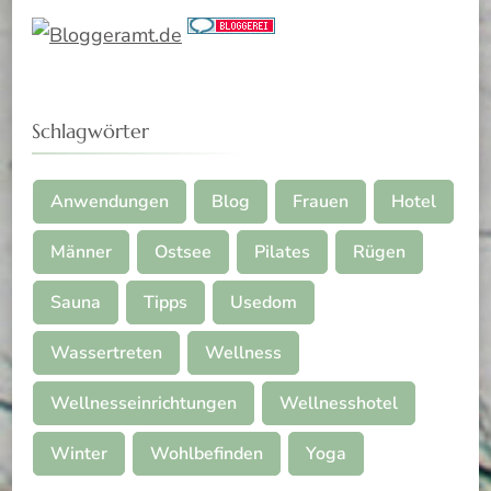
Schlagwörter
Anwendungen
Blog
Frauen
Hotel
Männer
Ostsee
Pilates
Rügen
Sauna
Tipps
Usedom
Wassertreten
Wellness
Wellnesseinrichtungen
Wellnesshotel
Winter
Wohlbefinden
Yoga